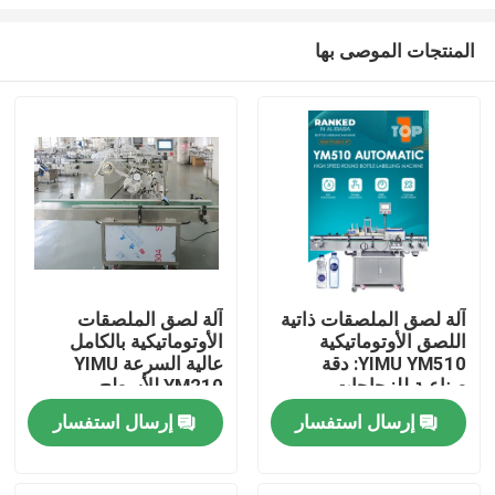
المنتجات الموصى بها
آلة لصق الملصقات ذاتية
آلة لصق الملصقات
اللصق الأوتوماتيكية
الأوتوماتيكية بالكامل
مسكن
YIMU YM510: دقة
عالية السرعة YIMU
صناعية للزجاجات
YM210 للأسطح
والبرطمانات متعددة
المسطحة المحمولة
منتجات
إرسال استفسار
إرسال استفسار
الأشكال
للصناديق الكرتونية
أشرطة فيديو