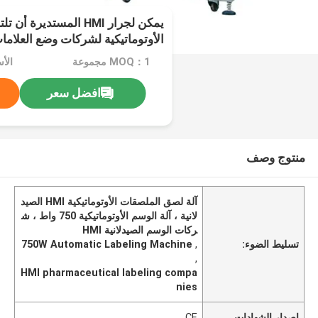
يمكن لجرار HMI المستدير
الأوتوماتيكية لشركات وضع العلامات
MOQ：1 مجموعة
الأسعا
افضل سعر
منتوج وصف
آلة لصق الملصقات الأوتوماتيكية HMI الصيد
لانية ، آلة الوسم الأوتوماتيكية 750 واط ، ش
ركات الوسم الصيدلانية HMI
تسليط الضوء:
,
750W Automatic Labeling Machine
,
HMI pharmaceutical labeling compa
nies
إصدار الشهادات
CE