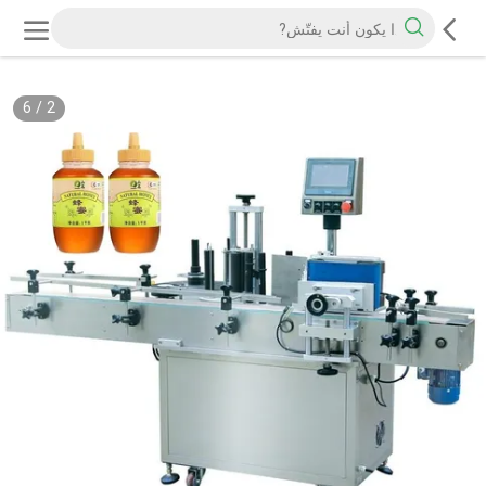
6
/
2