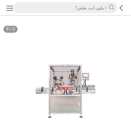
9
/
2