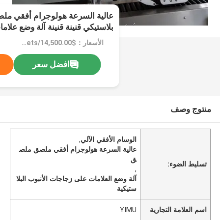
عالية السرعة هولوجرام أفقي مل
بلاستيكي قنينة قنينة آلة وضع علام
الأسعار：$14,500.00/sets 1-2 sets
افضل سعر
منتوج وصف
الوسام الأفقي الآلي
,
عالية السرعة هولوجرام أفقي ملصق ملص
ق
تسليط الضوء:
,
آلة وضع العلامات على زجاجات الأنبوب البلا
ستيكية
اسم العلامة التجارية
YIMU