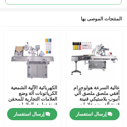
المنتجات الموصى بها
عالية السرعة هولوجرام
الكهربائية الآلية الشمعية
مسكن
أفقي ملصق ملصق آلي
الكرياتونات آلة وضع
أنبوب بلاستيكي قنينة
العلامات التجارية للمحقن
قنينة آلة وضع علامات
قنينة تطبيق العلامات
منتجات
التجارية
إرسال استفسار
إرسال استفسار
أشرطة فيديو