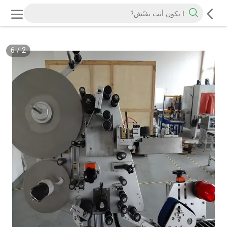
6
/
2