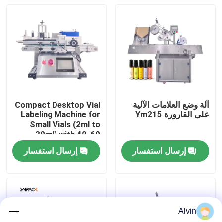
معلومات عنا
جولة في المعمل
مراقبة الجودة
آلة وضع العلامات الآلية
Compact Desktop Vial
على القارورة Ym215
Labeling Machine for
اتصل بنا
Small Vials (2ml to
30ml) with 40-60
Vials/Minute
إرسال استفسار
إرسال استفسار
أخبار
اطلب اقتباس
Alvin
آلة وضع العلامات الأوتوماتيكية