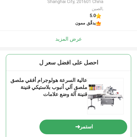
Shanghai City, 201601 China
,الصين
5.0
يدقّق ممون
عرض المزيد
احصل على افضل سعر ل
عالية السرعة هولوجرام أفقي ملصق
ملصق آلي أنبوب بلاستيكي قنينة
قنينة آلة وضع علامات
استمر