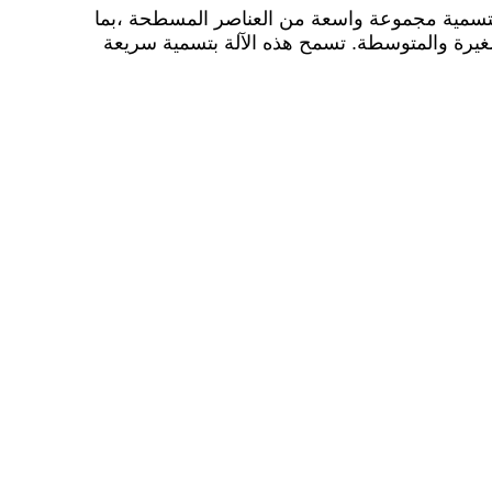
آلة YM120 شبه التلقائية لتسمية الأسطح المسطحة تشتهر بأدائها المتفوقة وسهولة التكاليف. تم تصميمها خصيصًا لتسمية مجموعة واسعة من العناصر المسطحة ،بما 
في ذلك الصناديق، والزجاجات والعلب. تشغيلها شبه التلقائي سهل الاستخدام، مما يجعله مثاليًا لإنشاءات الإنتاج الصغيرة والمتوسطة. تسمح هذه الآلة بتسمية سريعة 