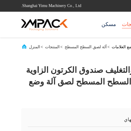
Shanghai Yimu Machinery Co., Ltd.
جات
مسكن
ع العلامات
>
آلة لصق السطح المسطح
>
المنتجات
>
المنزل
 والتغليف صندوق الكرتون الزاوية
ق السطح المسطح لصق آلة وضع
اي