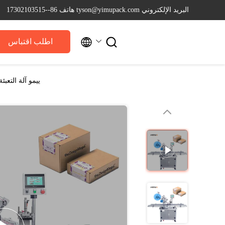
البريد الإلكتروني tyson@yimupack.com
هاتف 86--17302103515


اطلب اقتباس
ييمو آلة التعب