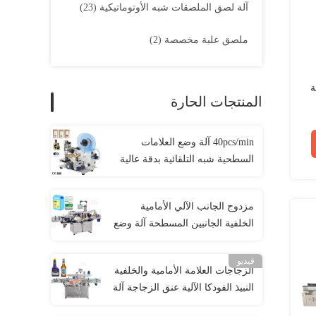
آلة لصق الملصقات شبه الأوتوماتيكية
(23)
ملصق علبة مخصصة
(2)
ة
المنتجات الحارة
40pcs/min آلة وضع العلامات
السطحية شبه التلقائية بدقة عالية
لتطبيق العلامات السطحية للكرتون
مزدوج الجانب الآلي الأمامية
الخلفية الجانبين المسطحة آلة وضع
العلامات للجالون البلاستيكي المربع
فيديو
الزجاجات العلامة الأمامية والخلفية
النبيذ الفودكا الآلية عنق الزجاجة آلة
وضع العلامات