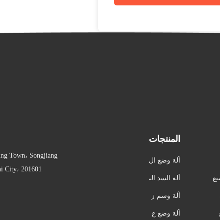
المنتجات
ing Town، Songjiang
آلة وضع ال
nghai City، 201601
علامات الأو
نع
آلة السد الت
توماتيكية
لقائي
آلة وسم ز
جاجة مست
آلة وضع ع