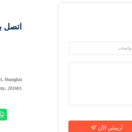
اتصل ب
ct، Shanghai
City، 201601 الص
أرسلي الآن