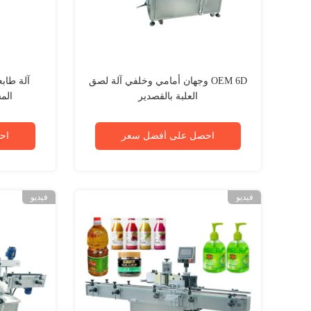
OEM 6D وجهان أمامي وخلفي آلة لصق
آلة طاب
العلبة بالقصدير
المس
احصل على أفضل سعر
اح
فيديو
فيديو