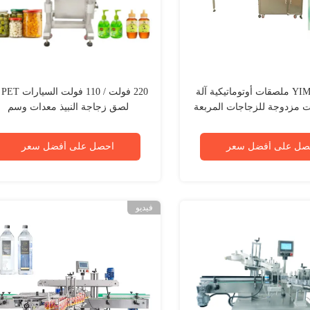
YIMU YM620 ملصقات أوتوماتيكية آلة
220 
ت مزدوجة للزجاجات المربعة
لصق زجاجة النبيذ معدات وسم
صل على أفضل سعر
احصل على أفضل سعر
فيديو