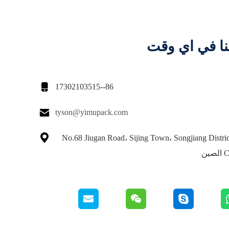
نا في اي وقت

86--17302103515

tyson@yimupack.com

No.68 Jiugan Road، Sijing Town، Songjiang Distri
ين