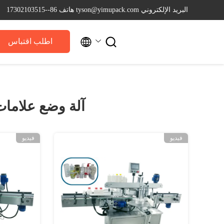
البريد الإلكتروني tyson@yimupack.com
هاتف 86--17302103515


اطلب اقتباس
آلة وضع علامات
فيديو
فيديو