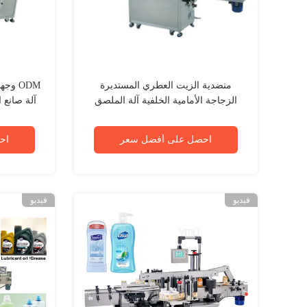
منضدية الزيت العطري المستديرة
الزجاجة الأمامية الخلفية آلة الملصق
آلة صانع ا
HMI التحكم
احصل على أفضل سعر
اح
فيديو
فيديو