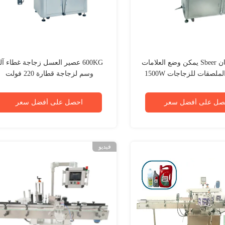
ODM وجهان Sbeer يمكن وضع العلامات
600KG عصير العسل زجاجة غطاء آل
لملصقات للزجاجات 1500W
وسم لزجاجة قطارة 220 فولت
صل على أفضل سعر
احصل على أفضل سعر
فيديو