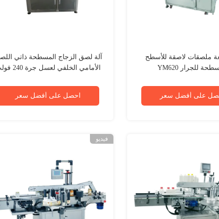
عة ملصقات لاصقة للأسطح
آلة لصق الزجاج المسطحة ذاتي اللص
طحة للجرار YM620
الأمامي الخلفي لعسل جرة 240 فولت
صل على أفضل سعر
احصل على أفضل سعر
فيديو