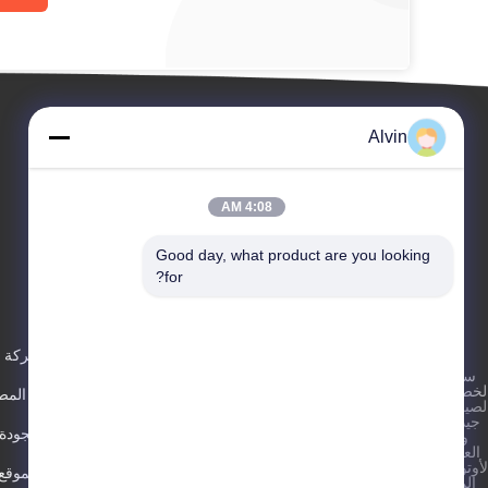
Alvin
4:08 AM
Good day, what product are you looking 
for?
الأحداث
عنّا
اطلب
القضايا
ملف الشركة
سياسة
اقتباس
هاتف 86-
لخصوصية
|
أخبار
جولة في المص
-17302103515
لصين جودة
جيدة آلة
مراقبة الجودة
وضع
فاكس 86-
العلامات
-15921163554
لأوتوماتيكية
خريطة الموقع
المورد.