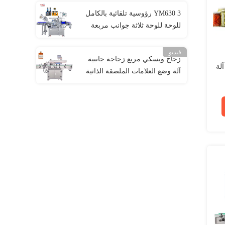
YM630 3 رؤوسية تلقائية بالكامل
للوحة للوحة ثلاثة جوانب مربعة
مسطحة ملصق الزجاجة
فيديو
زجاج ويسكي مربع زجاجة جانبية
فولت / 110 فولت السيارات PET آلة
آلة وضع العلامات الملصقة الذاتية
خط تجميع الملصق