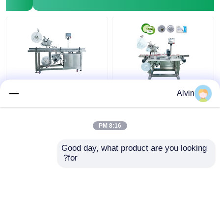
SS304 التلقائي آلة وسم
415V LCD تعمل باللمس
Alvin
الأكياس آلة وضع
أعلى وأسفل آلة وسم
الملصقات على العلبة 40-
الأكياس البلاستيكية
150 قطعة / دقيقة
الأوتوماتيكية
8:16 PM
افضل سعر
افضل سعر
Good day, what product are you looking 
for?
اتصل بنا
اتصل بنا
عرض المزيد