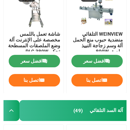
معلومات عنا
WEINVIEW التلقائي
شاشة تعمل باللمس
جولة في المعمل
منضدية حبوب منع الحمل
مخصصة على الإنترنت آلة
آلة وسم زجاجة النبيذ
وضع الملصقات المسطحة
ملصق 800W
تحكم PLC 380W
مراقبة الجودة
افضل سعر
افضل سعر
اتصل بنا
اتصل بنا
اتصل بنا
أخبار
اطلب اقتباس
آلة السد التلقائي
(49)
آلة وضع العلامات الأوتوماتيكية