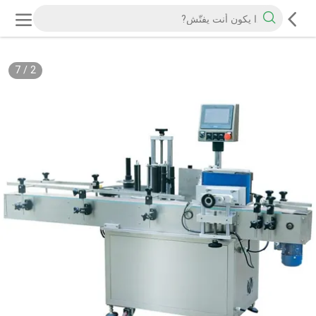
7
/
2