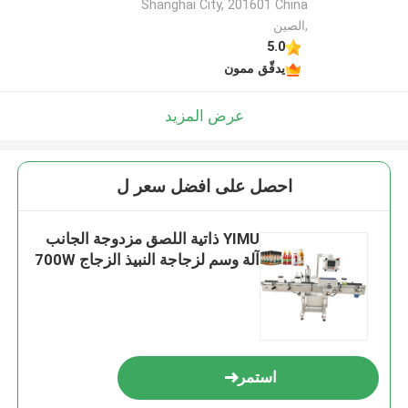
Shanghai City, 201601 China
,الصين
5.0
يدقّق ممون
عرض المزيد
احصل على افضل سعر ل
YIMU ذاتية اللصق مزدوجة الجانب
آلة وسم لزجاجة النبيذ الزجاج 700W
استمر