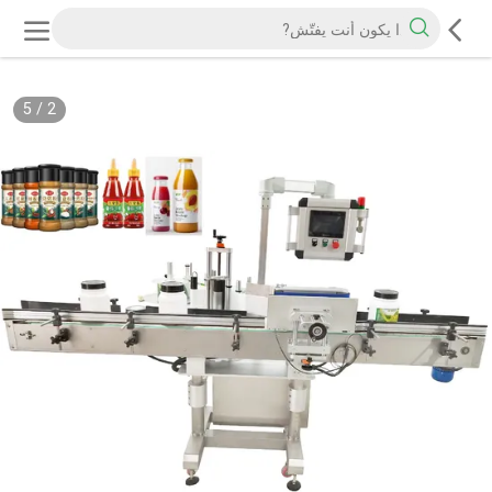
5
/
2