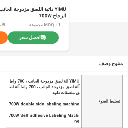
YIMU ذاتية اللصق مزدوجة الجان
الزجاج 700W
MOQ：1 مجموعة
الأسعا
افضل سعر
منتوج وصف
YIMU آلة لصق مزدوجة الجانب ، 700 واط
آلة لصق مزدوجة الجانب ، 700 واط آلة لص
ق ملصقات ذاتية
,
تسليط الضوء:
700W double side labeling machine
,
700W Self adhesive Labeling Machi
ne