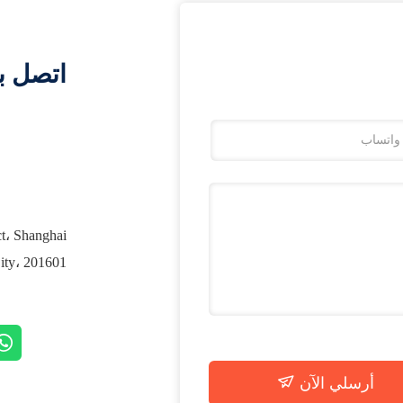
اتصل ب
ct، Shanghai
City، 201601 الص
أرسلي الآن