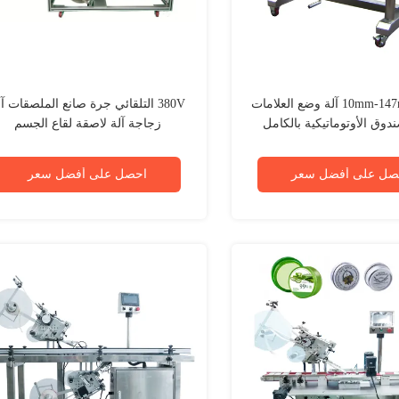
10mm-147mm 800W آلة وضع العلامات
380V التلقائي جرة صانع الملصقات آ
دوق الأوتوماتيكية بالكامل
زجاجة آلة لاصقة لقاع الجسم
لمسطحة YM210X
صل على أفضل سعر
احصل على أفضل سعر