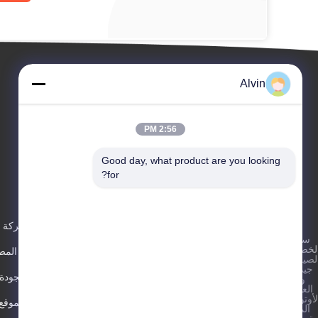
Alvin
2:56 PM
Good day, what product are you looking 
for?
الأحداث
عنّا
اطلب
القضايا
ملف الشركة
سياسة
اقتباس
هاتف 86-
لخصوصية
|
أخبار
جولة في المص
-17302103515
لصين جودة
جيدة آلة
مراقبة الجودة
وضع
فاكس 86-
العلامات
-15921163554
لأوتوماتيكية
خريطة الموقع
المورد.