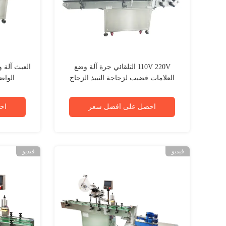
110V 220V التلقائي جرة آلة وضع
العبث آلة 
العلامات قضيب لزجاجة النبيذ الزجاج
الواض
احصل على أفضل سعر
اح
فيديو
فيديو