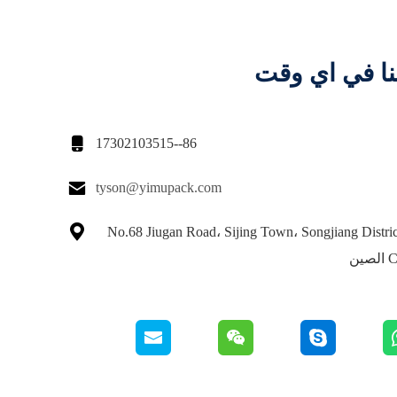
نا في اي وقت

86--17302103515

tyson@yimupack.com

No.68 Jiugan Road، Sijing Town، Songjiang Distri
ين