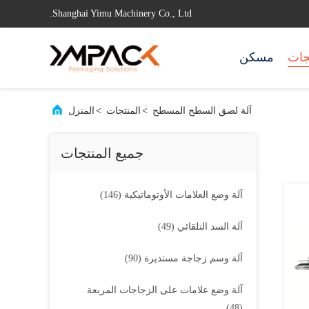
Shanghai Yimu Machinery Co., Ltd.
جات
مسكن
آلة لصق السطح المسطح
>
المنتجات
>
المنزل
جميع المنتجات
آلة وضع العلامات الأوتوماتيكية
(146)
آلة السد التلقائي
(49)
آلة وسم زجاجة مستديرة
(90)
آلة وضع علامات على الزجاجات المربعة
(48)