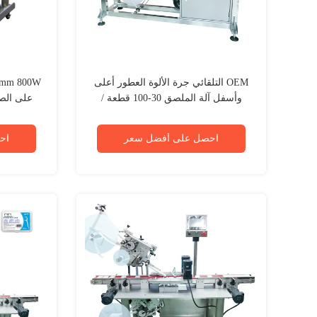
OEM التلقائي جرة الألوة العطور أعلى
وأسفل آلة الملصق 30-100 قطعة /
على الصن
دقيقة
ا
احصل على أفضل سعر
اح