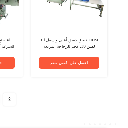
ODM لاصق لاصق أعلى وأسفل آلة
آلة صنع
لصق 280 كجم للزجاجة المربعة
السرعة آل
احصل على أفضل سعر
اح
2