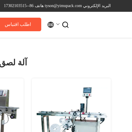
البريد الإلكتروني tyson@yimupack.com
هاتف 86--17302103515


اطلب اقتباس
آلة لصق