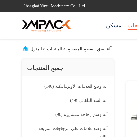
Shanghai Yimu Machinery Co., Ltd.
جات
مسكن
آلة لصق السطح المسطح
>
المنتجات
>
المنزل
جميع المنتجات
آلة وضع العلامات الأوتوماتيكية
(146)
آلة السد التلقائي
(49)
آلة وسم زجاجة مستديرة
(90)
آلة وضع علامات على الزجاجات المربعة
(48)