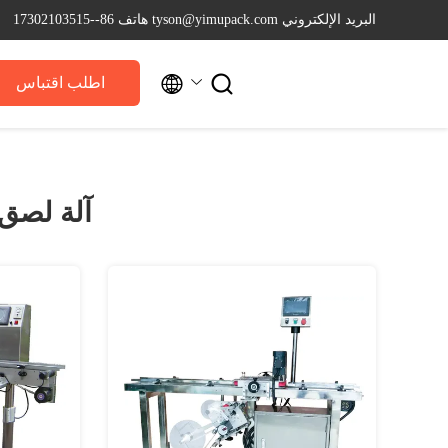
البريد الإلكتروني tyson@yimupack.com
هاتف 86--17302103515


اطلب اقتباس
آلة لصق