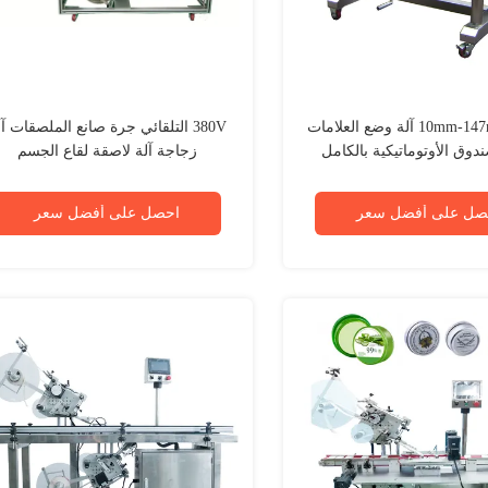
10mm-147mm 800W آلة وضع العلامات
380V التلقائي جرة صانع الملصقات آ
دوق الأوتوماتيكية بالكامل
زجاجة آلة لاصقة لقاع الجسم
لمسطحة YM210X
صل على أفضل سعر
احصل على أفضل سعر