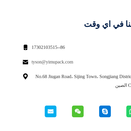
نا في اي وقت

86--17302103515

tyson@yimupack.com

No.68 Jiugan Road، Sijing Town، Songjiang Distri
ين