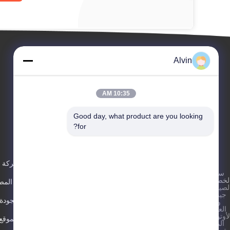
Alvin
10:35 AM
Good day, what product are you looking 
for?
الأحداث
عنّا
اطلب
القضايا
ملف الشركة
سياسة
اقتباس
هاتف 86-
لخصوصية
|
أخبار
جولة في المص
-17302103515
لصين جودة
جيدة آلة
مراقبة الجودة
وضع
فاكس 86-
العلامات
-15921163554
لأوتوماتيكية
خريطة الموقع
المورد.