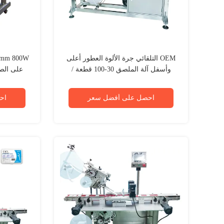
OEM التلقائي جرة الألوة العطور أعلى
وأسفل آلة الملصق 30-100 قطعة /
على الصن
دقيقة
ا
احصل على أفضل سعر
اح