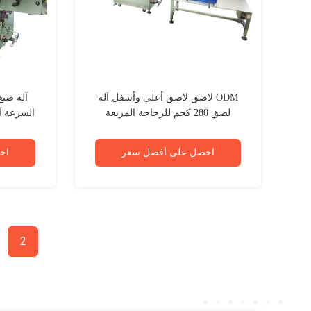
ODM لاصق لاصق أعلى وأسفل آلة
آلة صنع
لصق 280 كجم للزجاجة المربعة
السرعة آل
احصل على أفضل سعر
اح
2