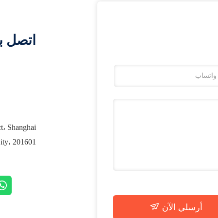
اتصل ب
ct، Shanghai
City، 201601 الص
أرسلي الآن