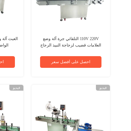
110V 220V التلقائي جرة آلة وضع
العبث آلة 
العلامات قضيب لزجاجة النبيذ الزجاج
الواض
احصل على أفضل سعر
اح
فيديو
فيديو