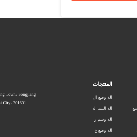
المنتجات
ing Town، Songjiang
آلة وضع ال
nghai City، 201601
علامات الأو
نع
آلة السد الت
توماتيكية
لقائي
آلة وسم ز
جاجة مست
آلة وضع ع
ديرة